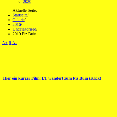
2020
Aktuelle Seite:
Startseite
/
Galerie
/
2016
/
Uncategorised
/
2019 Piz Buin
A+
R
A-
Hier ein kurzer Film: LT wandert zum Piz Buin (Klick)