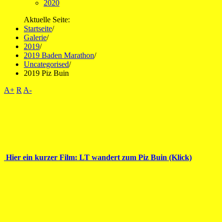
2020
Aktuelle Seite:
Startseite
/
Galerie
/
2019
/
2019 Baden Marathon
/
Uncategorised
/
2019 Piz Buin
A+
R
A-
Hier ein kurzer Film: LT wandert zum Piz Buin (Klick)