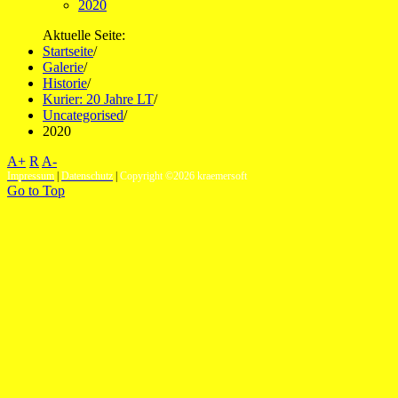
2020
Aktuelle Seite:
Startseite
/
Galerie
/
Historie
/
Kurier: 20 Jahre LT
/
Uncategorised
/
2020
A+
R
A-
Impressum
|
Datenschutz
|
Copyright ©2026 kraemersoft
Go to Top