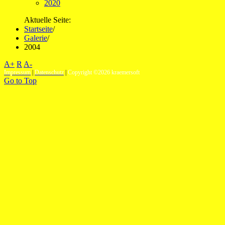
2020
Aktuelle Seite:
Startseite
/
Galerie
/
2004
A+
R
A-
Impressum
|
Datenschutz
|
Copyright ©2026 kraemersoft
Go to Top