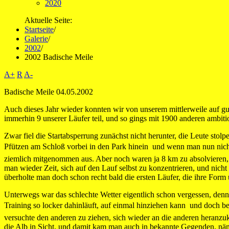
2020
Aktuelle Seite:
Startseite
/
Galerie
/
2002
/
2002 Badische Meile
A+
R
A-
Badische Meile 04.05.2002
Auch dieses Jahr wieder konnten wir von unserem mittlerweile auf g
immerhin 9 unserer Läufer teil, und so gings mit 1900 anderen ambiti
Zwar fiel die Startabsperrung zunächst nicht herunter, die Leute st
Pfützen am Schloß vorbei in den Park hinein  und wenn man nun nicht
ziemlich mitgenommen aus. Aber noch waren ja 8 km zu absolvieren, u
man wieder Zeit, sich auf den Lauf selbst zu konzentrieren, und nich
überholte man doch schon recht bald die ersten Läufer, die ihre Form 
Unterwegs war das schlechte Wetter eigentlich schon vergessen, denn
Training so locker dahinläuft, auf einmal hinziehen kann  und doch b
versuchte den anderen zu ziehen, sich wieder an die anderen heranzu
die Alb in Sicht, und damit kam man auch in bekannte Gegenden, näml