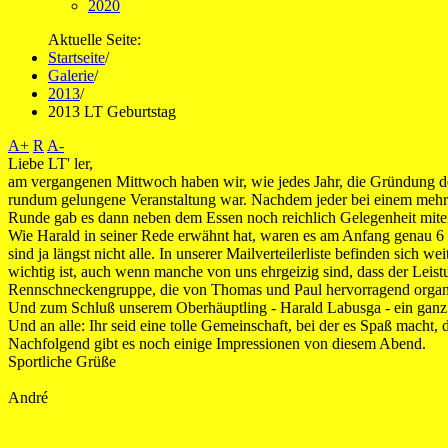
2020
Aktuelle Seite:
Startseite
/
Galerie
/
2013
/
2013 LT Geburtstag
A+
R
A-
Liebe LT' ler,
am vergangenen Mittwoch haben wir, wie jedes Jahr, die Gründung des
rundum gelungene Veranstaltung war. Nachdem jeder bei einem mehr
Runde gab es dann neben dem Essen noch reichlich Gelegenheit mitein
Wie Harald in seiner Rede erwähnt hat, waren es am Anfang genau 6 G
sind ja längst nicht alle. In unserer Mailverteilerliste befinden sich
wichtig ist, auch wenn manche von uns ehrgeizig sind, dass der Leist
Rennschneckengruppe, die von Thomas und Paul hervorragend organisie
Und zum Schluß unserem Oberhäuptling - Harald Labusga - ein ganz g
Und an alle: Ihr seid eine tolle Gemeinschaft, bei der es Spaß macht,
Nachfolgend gibt es noch einige Impressionen von diesem Abend.
Sportliche Grüße
André