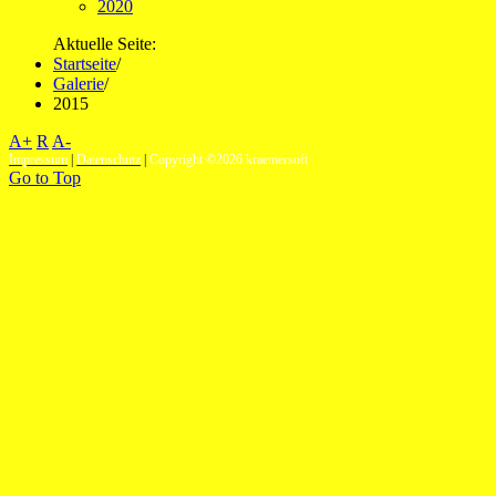
2020
Aktuelle Seite:
Startseite
/
Galerie
/
2015
A+
R
A-
Impressum
|
Datenschutz
|
Copyright ©2026 kraemersoft
Go to Top