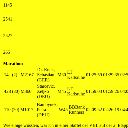
1145
2541
2527
265
Marathon
Dr. Ruck,
LT
14
(2)
M2167
Sebastian
M30
01:25:59
01:29:35
02:
Karlsruhe
(GER)
Starcevic,
LT
428
(80)
M360
Zeljko
M45
01:59:03
01:59:26
04:
Karlsruhe
(DEU)
Bambynek,
BBBank
110
(20)
M1017
Petra
W45
02:09:52
02:26:19
04:
Runners
(DEU)
Wie einige wussten, war ich in einer Staffel der VBL auf der 2. Etap