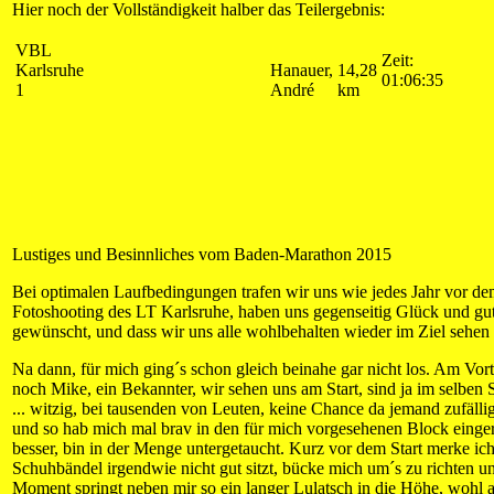
Hier noch der Vollständigkeit halber das Teilergebnis:
VBL
Zeit:
Karlsruhe
Hanauer,
14,28
01:06:35
1
André
km
Lustiges und Besinnliches vom Baden-Marathon 2015
Bei optimalen Laufbedingungen trafen wir uns wie jedes Jahr vor d
Fotoshooting des LT Karlsruhe, haben uns gegenseitig Glück und gu
gewünscht, und dass wir uns alle wohlbehalten wieder im Ziel sehe
Na dann, für mich ging´s schon gleich beinahe gar nicht los. Am Vort
noch Mike, ein Bekannter, wir sehen uns am Start, sind ja im selben 
... witzig, bei tausenden von Leuten, keine Chance da jemand zufällig
und so hab mich mal brav in den für mich vorgesehenen Block einger
besser, bin in der Menge untergetaucht. Kurz vor dem Start merke ic
Schuhbändel irgendwie nicht gut sitzt, bücke mich um´s zu richten u
Moment springt neben mir so ein langer Lulatsch in die Höhe, wohl