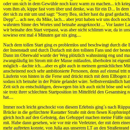
oder um sich in dem Gewühle noch kurz warm zu machen... ich krie
vom ihm ab, kippe fast vorn über und denke, was für ein D... In de
der sich zu mir um und sagt: "Sorry Bea, sicher hast du grad gedacht,
Depp"... ach nee, du Mike, lach... aber jetzt haben wir uns doch noch
wahrsten Sinne des Wortes und beinahe ausgeknockt ... Vor lauter L
wir beinahe den Start verpasst, was aber nicht schlimm war, da in u
sowieso erst mal 4 Minuten gar nix ging....
Nach dem tollen Start ging es problemlos und beschwingt durch die B
der Innenstadt und durch Durlach mit den tollsten Fans und der best
Dann im Oberwald wurde der Weg plötzlich wahnsinnig eng und ma
zwangsläufig im Strom mit der Masse mitlaufen, überholen ist eigentl
möglich - dachte ich....aber es gibt auch in meinem gemächlichen Mit
anscheinend noch sehr ambitionierte Personen, denn auf einmal tritt 
Läuferin von hinten in die Ferse und drückt mich mit dem Ellbogen zu
sodass ich beinahe in der Prärie gelandet wäre. Selbstverständlich hat
Zeit sich zu entschuldigen, deswegen bin ich auch nicht böse und wü
sie trotz ihrer schlechten Startposition im Mittelfeld den Gesamtsieg n
hat....
Immer noch leicht geschockt von diesem Erlebnis ging´s nach Rüppur
Brücke in die gefürchtete Rastatter Straße mit dem fiesen Kopfsteinpfl
gleich hoch auf den Gehsteig, das Gehoppel machen meine Füßle nä
mit. Habe dann gesehen, wie vor mir ein Verletzter, der mit dem eine
mehr auftreten konnte, von Julia aus unserem LT an den Straßenrand