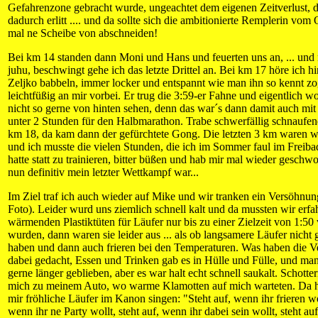
Gefahrenzone gebracht wurde, ungeachtet dem eigenen Zeitverlust, d
dadurch erlitt .... und da sollte sich die ambitionierte Remplerin vo
mal ne Scheibe von abschneiden!
Bei km 14 standen dann Moni und Hans und feuerten uns an, ... un
juhu, beschwingt gehe ich das letzte Drittel an. Bei km 17 höre ich hi
Zeljko babbeln, immer locker und entspannt wie man ihn so kennt zo
leichtfüßig an mir vorbei. Er trug die 3:59-er Fahne und eigentlich wol
nicht so gerne von hinten sehen, denn das war´s dann damit auch mit
unter 2 Stunden für den Halbmarathon. Trabe schwerfällig schnaufen
km 18, da kam dann der gefürchtete Gong. Die letzten 3 km waren wi
und ich musste die vielen Stunden, die ich im Sommer faul im Freiba
hatte statt zu trainieren, bitter büßen und hab mir mal wieder geschwo
nun definitiv mein letzter Wettkampf war...
Im Ziel traf ich auch wieder auf Mike und wir tranken ein Versöhnung
Foto). Leider wurd uns ziemlich schnell kalt und da mussten wir erfah
wärmenden Plastiktüten für Läufer nur bis zu einer Zielzeit von 1:50 v
wurden, dann waren sie leider aus ... als ob langsamere Läufer nicht 
haben und dann auch frieren bei den Temperaturen. Was haben die Ver
dabei gedacht, Essen und Trinken gab es in Hülle und Fülle, und ma
gerne länger geblieben, aber es war halt echt schnell saukalt. Schotte
mich zu meinem Auto, wo warme Klamotten auf mich warteten. Da hö
mir fröhliche Läufer im Kanon singen: "Steht auf, wenn ihr frieren wol
wenn ihr ne Party wollt, steht auf, wenn ihr dabei sein wollt, steht au