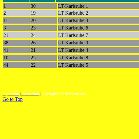
1
30
LT-Karlsruhe 1
2
19
LT Karlsruhe 2
11
20
LT Karlsruhe 3
3
23
LT Karlsruhe 6
21
24
LT Karlsruhe 7
38
26
LT Karlsruhe 9
41
21
LT Karlsruhe 4
10
25
LT Karlsruhe 8
44
22
LT Karlsruhe 5
Impressum
|
Datenschutz
|
Copyright ©2026 kraemersoft
Go to Top