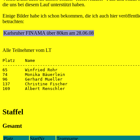
die uns bei diesem Lauf unterstützt haben.
Einige Bilder habe ich schon bekommen, die ich auch hier veröffentl
betrachten:
Karlsruher FINAMA über 80km am 28.06.08
Alle Teilnehmer vom LT
Platz    Name                                          
-------------------------------------------------------
65       Winfried Rohr                                 
74       Monika Bäuerlein                              
96       Gerhard Mueller                               
137      Christine Fischer                             
Staffel
Gesamt
Platz
StartNr
Teamname