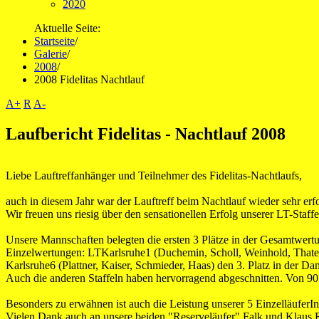
2020
Aktuelle Seite:
Startseite
/
Galerie
/
2008
/
2008 Fidelitas Nachtlauf
A+
R
A-
Laufbericht Fidelitas - Nachtlauf 2008
Liebe Lauftreffanhänger und Teilnehmer des Fidelitas-Nachtlaufs,
auch in diesem Jahr war der Lauftreff beim Nachtlauf wieder sehr erf
Wir freuen uns riesig über den sensationellen Erfolg unserer LT-Staff
Unsere Mannschaften belegten die ersten 3 Plätze in der Gesamtwert
Einzelwertungen: LTKarlsruhe1 (Duchemin, Scholl, Weinhold, Thate),
Karlsruhe6 (Plattner, Kaiser, Schmieder, Haas) den 3. Platz in der D
Auch die anderen Staffeln haben hervorragend abgeschnitten. Von 90 
Besonders zu erwähnen ist auch die Leistung unserer 5 EinzelläuferI
Vielen Dank auch an unsere beiden "Reserveläufer" Falk und Klaus R