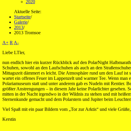
2020
Aktuelle Seite:
Startseite
/
Galerie
/
2013
/
2013 Tromsoe
A+
R
A-
Liebe LTler,
nun endlich hier ein kurzer Rückblick auf den PolarNight Halbmarath
Schuhen, sowohl an den Laufschuhen als auch an den Straßenschuhen 
Mittagszeit dämmert es leicht. Die Atmosphäre rund um den Lauf ist s
wartet ein offenes Feuer im Lappenzelt und warmer Tee. Wenn man ers
Polariamuseum statt und unter anderem gab es Nudeln mit Rentier. Bei
größter Anstrengungen – in diesem Jahr keine Polarlichter gesehen. 
mitten in der Nacht irgendwo in der Wildnis zu stehen und mit heiße
Sternenkunde gemacht und dem Polarstern und Jupiter beim Leuchte
Viel Spaß mit ein paar Bildern vom „Tor zur Arktis“ und viele Grüße,
Kerstin