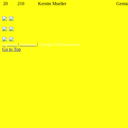
20
210
Kerstin Mueller
Germ
Impressum
|
Datenschutz
|
Copyright ©2026 kraemersoft
Go to Top