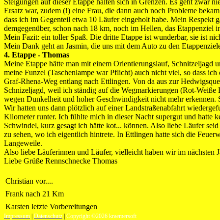
Steigungen auf dieser Etappe halten sich in Grenzen. Es geht zwar nie
Ersatz war, zudem (!) eine Frau, die dann auch noch Probleme bekam u
dass ich im Gegenteil etwa 10 Läufer eingeholt habe. Mein Respekt 
demgegenüber, schon nach 18 km, noch im Hellen, das Etappenziel i
Mein Fazit: ein toller Spaß. Die dritte Etappe ist wunderbar, sie ist ni
Mein Dank geht an Jasmin, die uns mit dem Auto zu den Etappenzielen 
4. Etappe - Thomas
Meine Etappe hätte man mit einem Orientierungslauf, Schnitzeljagd 
meine Funzel (Taschenlampe war Pflicht) auch nicht viel, so dass ic
Graf-Rhena-Weg entlang nach Ettlingen. Von da aus zur Hedwigsquelle
Schnizeljagd, weil ich ständig auf die Wegmarkierungen (Rot-Weiße 
wegen Dunkelheit und hoher Geschwindigkeit nicht mehr erkennen. So 
Wir hatten uns dann plötzlich auf einer Landstraßenabfahrt wiederge
Kilometer runter. Ich fühlte mich in dieser Nacht supergut und hatt
Schwindel, kurz gesagt ich hätte kot... können. Also liebe Läufer se
zu sehen, wo ich eigentlich hintrete. In Ettlingen hatte sich die Feu
Langeweile.
Also liebe Läuferinnen und Läufer, vielleicht haben wir im nächsten J
Liebe Grüße Rennschnecke Thomas
Christian vor....
Frank nach 21 Km
Karsten letzte Vorbereitungen
Impressum
|
Datenschutz
|
Copyright ©2026 kraemersoft