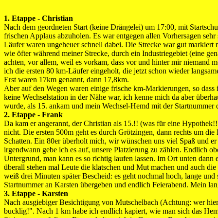
1. Etappe - Christian
Nach dem geordneten Start (keine Drängelei) um 17:00, mit Startschu
frischen Applaus abzuholen. Es war entgegen allen Vorhersagen sehr
Läufer waren ungeheuer schnell dabei. Die Strecke war gut markiert 
wie öfter während meiner Strecke, durch ein Industriegebiet (eine ge
achten, vor allem, weil es vorkam, dass vor und hinter mir niemand m
ich die ersten 80 km-Läufer eingeholt, die jetzt schon wieder langs
Erst waren 17km genannt, dann 17,8km.
Aber auf den Wegen waren einige frische km-Markierungen, so dass i
keine Wechselstation in der Nähe war, ich kenne mich da aber überha
wurde, als 15. ankam und mein Wechsel-Hemd mit der Startnummer d
2. Etappe - Frank
Da kam er angerannt, der Christian als 15.!! (was für eine Hypothek!!!
nicht. Die ersten 500m geht es durch Grötzingen, dann rechts um die
Schatten. Ein 80er überholt mich, wir wünschen uns viel Spaß und er 
irgendwann gebe ich es auf, unsere Platzierung zu zählen. Endlich ob
Untergrund, man kann es so richtig laufen lassen. Im Ort unten dann en
überall stehen mal Leute die klatschen und Mut machen und auch die L
weiß drei Minuten später Bescheid: es geht nochmal hoch, lange und 
Startnummer an Karsten übergeben und endlich Feierabend. Mein lang
3. Etappe - Karsten
Nach ausgiebiger Besichtigung von Mutschelbach (Achtung: wer hier 
bucklig!". Nach 1 km habe ich endlich kapiert, wie man sich das H