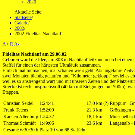
2020
Aktuelle Seite:
Startseite
/
Galerie
/
2002
/
2002 Fidelitas Nachtlauf
A+
R
A-
Fidelitas Nachtlauf am 29.06.02
Geboren ward die Idee, am 80Km Nachtlauf teilzunehmen bei einem un
Staffel für einen der härtesten Ultraläufe zusammen.
Einfach mal mitmachen, mal schauen wie's geht. Als ungefähre Zeitvo
zwei Monaten tüchtig gelaufen und "Kilometer gekloppt" soviel es ebe
weil es so anstrengend war) und mit unseren Zeiten und der Platzieru
Strecke ist recht anspruchsvoll (40 km mit Steigungen auf 500m), war
Etappen.
Christian Seidel
1:24:41
17,0 km (?)
Rüppurr - Gr
Frank Tetens
1:52:09
21,3 km
Grötzingen -
Karsten Altenburg
1:24:32
18,1 km
Mutschelbach
Thomas Schmidt
1:49:06
23,6 km
Langenalb - 
Gesamt: 6:30:30 h
Platz 19 von 68 Staffeln