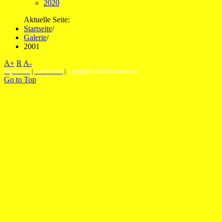
2020
Aktuelle Seite:
Startseite
/
Galerie
/
2001
A+
R
A-
Impressum
|
Datenschutz
|
Copyright ©2026 kraemersoft
Go to Top