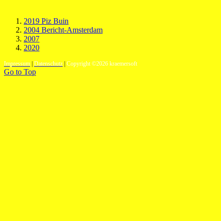
2019 Piz Buin
2004 Bericht-Amsterdam
2007
2020
Impressum
|
Datenschutz
|
Copyright ©2026 kraemersoft
Go to Top