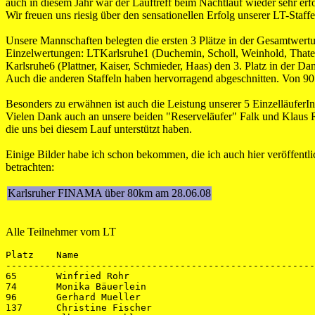
auch in diesem Jahr war der Lauftreff beim Nachtlauf wieder sehr erf
Wir freuen uns riesig über den sensationellen Erfolg unserer LT-Staff
Unsere Mannschaften belegten die ersten 3 Plätze in der Gesamtwert
Einzelwertungen: LTKarlsruhe1 (Duchemin, Scholl, Weinhold, Thate),
Karlsruhe6 (Plattner, Kaiser, Schmieder, Haas) den 3. Platz in der D
Auch die anderen Staffeln haben hervorragend abgeschnitten. Von 90 
Besonders zu erwähnen ist auch die Leistung unserer 5 EinzelläuferI
Vielen Dank auch an unsere beiden "Reserveläufer" Falk und Klaus R
die uns bei diesem Lauf unterstützt haben.
Einige Bilder habe ich schon bekommen, die ich auch hier veröffentl
betrachten:
Karlsruher FINAMA über 80km am 28.06.08
Alle Teilnehmer vom LT
Platz    Name                                          
-------------------------------------------------------
65       Winfried Rohr                                 
74       Monika Bäuerlein                              
96       Gerhard Mueller                               
137      Christine Fischer                             